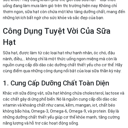
uống đang làm mưa làm gió trên thị trường hiện nay. Không chỉ
thơm ngon, sữa hạt còn chứa một kho tàng dưỡng chất, mang đến
những lợi ích bất ngờ cho sức khỏe và sắc đẹp của bạn.
Công Dụng Tuyệt Vời Của Sữa
Hạt
Sữa hạt, được làm từ các loại hạt như hạnh nhân, óc chó, đậu
nành, điều,… không chỉ là một thức uống ngon miệng mà còn là
nguồn cung cấp dồi dào các dưỡng chất thiết yếu cho cơ thể. Hãy
cùng điểm qua những công dụng nổi bật của loại sữa thần kỳ này:
1. Cung Cấp Dưỡng Chất Toàn Diện
Khác với sữa động vật, sữa hạt không chứa cholesterol, lactose và
các chất gây dị ứng phổ biến. Nó là nguồn cung cấp dồi dào các
vitamin và khoáng chất như canxi, kẽm, mangan, iot, chất béo
không bão hòa, Omega-3, Omega-6, Omega-9, và protein. Đây là
những dưỡng chất thiết yếu giúp cơ thể khỏe mạnh, tăng cường
năng lượng và hỗ trợ các hoạt động sống.