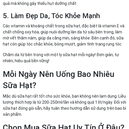
quả mà không gây thiếu hụt dưỡng chất.
5. Làm Đẹp Da, Tóc Khỏe Mạnh
Các vitamin và khoáng chất trong sữa hạt, đặc biệt là vitamin E và
chất chống oxy hóa, giúp nuôi dưỡng làn da từ sâu bên trong, làm
mờ vết thâm nám, giúp da căng mịn, sáng khỏe. Bên cạnh đó, sữa
hạt còn giúp tóc chắc khỏe, bóng mượt, giảm tình trạng rụng tóc.
Chăm da từ bên trong với một ly sữa hạt mỗi ngày! Đơn giản, tự
nhiên, hiệu quả bền vững!
Mỗi Ngày Nên Uống Bao Nhiêu
Sữa Hạt?
Mặc dù sữa hạt rất tốt cho sức khỏe, bạn không nên lạm dụng. Liều
lượng thích hợp là từ 200-250ml/lần và không quá 1 lít/ngày. Đối với
sữa hạt đóng gói sẵn, hãy tuân theo hướng dẫn sử dụng trên bao bì
sản phẩm.
Chọn Mua Sữa Hạt Uy Tín Ở Đâu?