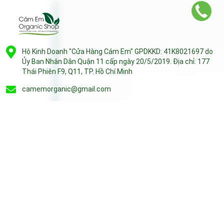
Hộ Kinh Doanh "Cửa Hàng Cám Em" GPDKKD: 41K8021697 do
Ủy Ban Nhân Dân Quận 11 cấp ngày 20/5/2019. Địa chỉ: 177
Thái Phiên F9, Q11, TP. Hồ Chí Minh
camemorganic@gmail.com
0908630265
HỖ TRỢ KHÁCH HÀNG
CHÍNH SÁCH
GIỜ MỞ CỬA
Từ 9:00 - 21:30 tất cả các ngày trong tuần (bao gồm cả các ngày
lễ, ngày Tết).
GÓP Ý, KHIẾU NẠI